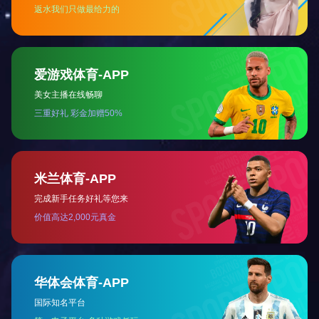
上一篇：
肤舒
下一篇：
药圣井筋骨祛痛保健贴 颈腰型
相关新闻
2018-06-21
关于网购菲得欣的通告...